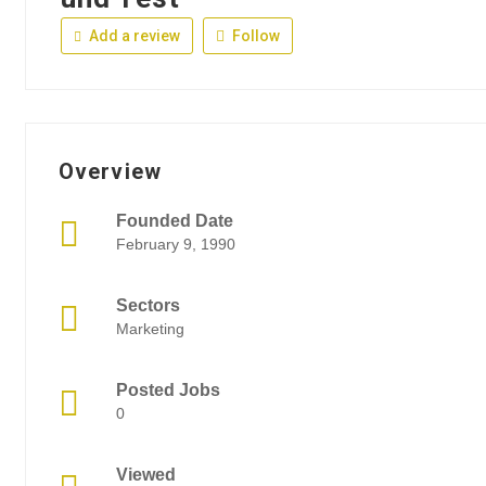
Add a review
Follow
Overview
Founded Date
February 9, 1990
Sectors
Marketing
Posted Jobs
0
Viewed