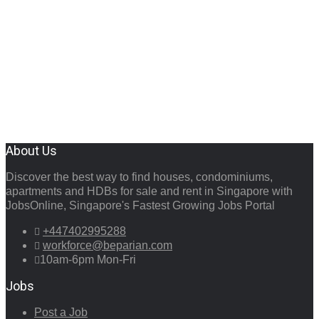
About Us
Discover the best way to find houses, condominiums,
apartments and HDBs for sale and rent in Singapore with
JobsOnline, Singapore's Fastest Growing Jobs Portal
+447402995288
workforce@beparian.com
10am-6pm Mon-Fri
Jobs
Post a Job