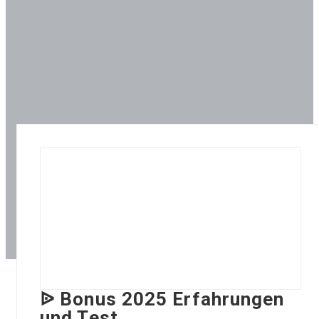
ᐉ Bonus 2025 Erfahrungen
und Test