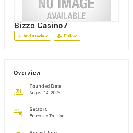
Bizzo Casino7
Add a review
Follow
Overview
Founded Date
August 14, 2025
Sectors
Education Training
Posted Jobs