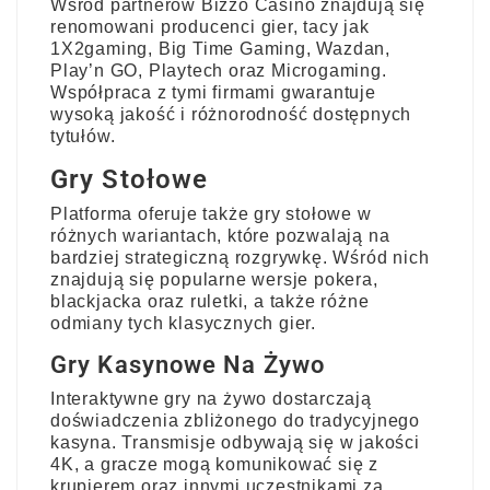
Wśród partnerów Bizzo Casino znajdują się
renomowani producenci gier, tacy jak
1X2gaming, Big Time Gaming, Wazdan,
Play’n GO, Playtech oraz Microgaming.
Współpraca z tymi firmami gwarantuje
wysoką jakość i różnorodność dostępnych
tytułów.
Gry Stołowe
Platforma oferuje także gry stołowe w
różnych wariantach, które pozwalają na
bardziej strategiczną rozgrywkę. Wśród nich
znajdują się popularne wersje pokera,
blackjacka oraz ruletki, a także różne
odmiany tych klasycznych gier.
Gry Kasynowe Na Żywo
Interaktywne gry na żywo dostarczają
doświadczenia zbliżonego do tradycyjnego
kasyna. Transmisje odbywają się w jakości
4K, a gracze mogą komunikować się z
krupierem oraz innymi uczestnikami za