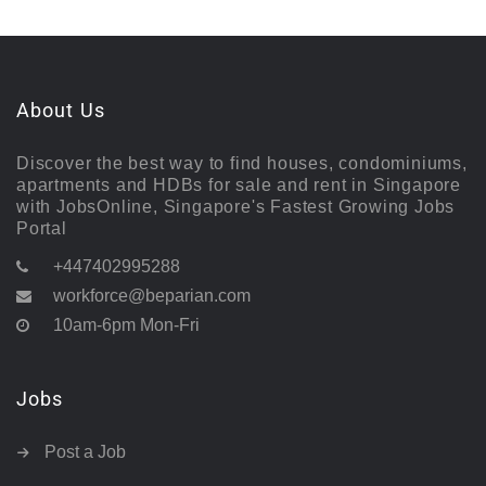
About Us
Discover the best way to find houses, condominiums,
apartments and HDBs for sale and rent in Singapore
with JobsOnline, Singapore's Fastest Growing Jobs
Portal
+447402995288
workforce@beparian.com
10am-6pm Mon-Fri
Jobs
Post a Job