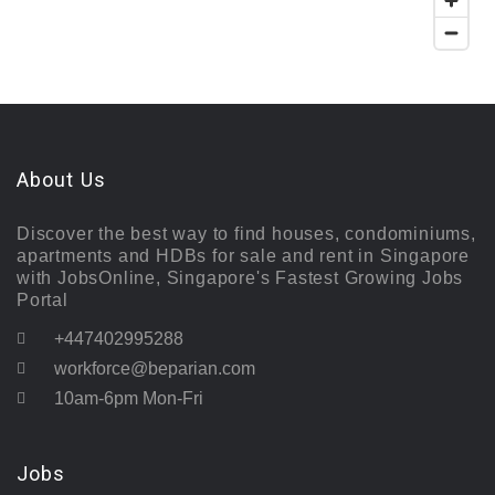
About Us
Discover the best way to find houses, condominiums,
apartments and HDBs for sale and rent in Singapore
with JobsOnline, Singapore's Fastest Growing Jobs
Portal
+447402995288
workforce@beparian.com
10am-6pm Mon-Fri
Jobs