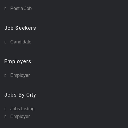
Post a Job
Job Seekers
Candidate
Employers
Employer
Jobs By City
Jobs Listing
Employer