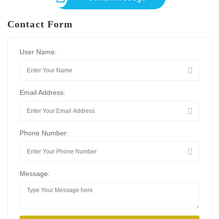
Contact Form
User Name:
Email Address:
Phone Number:
Message: